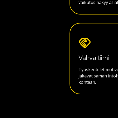
vaikutus näkyy asia
Vahva tiimi
Työskentelet motivo
jakavat saman into
kohtaan.