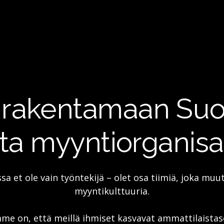
 rakentamaan S
ta myyntiorganisa
a et ole vain työntekijä – olet osa tiimiä, joka mu
myyntikulttuuria.
e on, että meillä ihmiset kasvavat ammattilaistaso