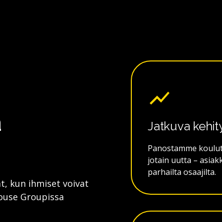
a
Jatkuva kehit
Panostamme koulutu
jotain uutta – asiak
parhailta osaajilta.
, kun ihmiset voivat
house Groupissa