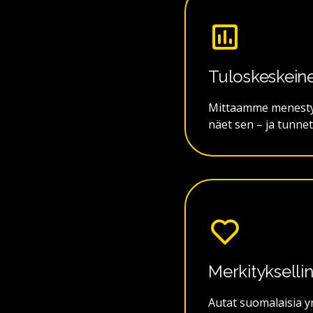
Tuloskeskeine
Mittaamme menestyst
näet sen – ja tunne
Merkitykselli
Autat suomalaisia y