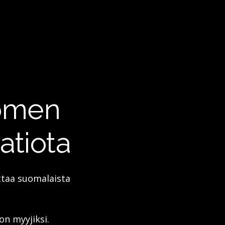
uomen
atiota
uttaa suomalaista
n myyjiksi.